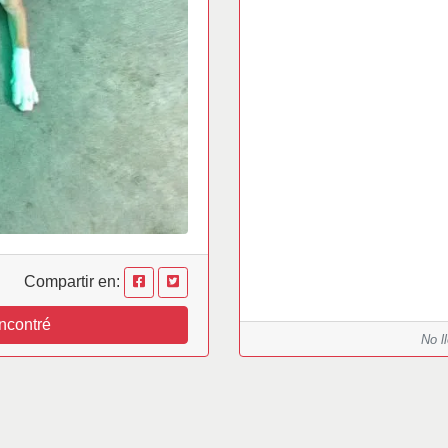
Compartir en:
ncontré
No l