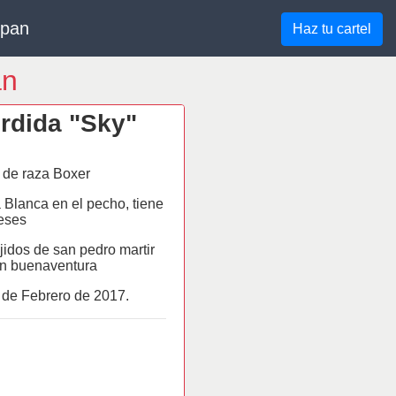
lpan
Haz tu cartel
an
rdida "Sky"
de raza Boxer
 Blanca en el pecho, tiene
eses
jidos de san pedro martir
an buenaventura
 de
Febrero
de 2017.