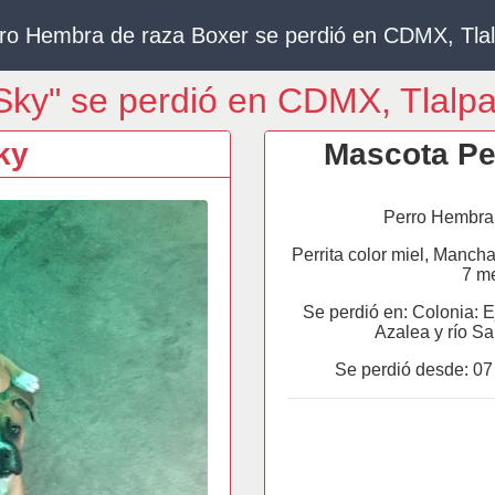
ro Hembra de raza Boxer se perdió en CDMX, Tla
Sky" se perdió en CDMX, Tlalp
ky
Mascota Pe
Perro Hembra 
Perrita color miel, Mancha
7 m
Se perdió en: Colonia: E
Azalea y río S
Se perdió desde:
07