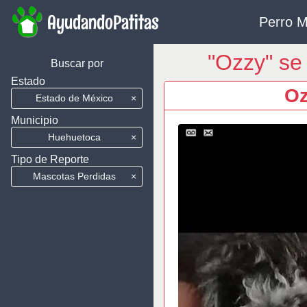
AyudandoPatitas
Perro M
"Ozzy" se
Buscar por
Estado
Oz
Estado de México
×
Municipio
Huehuetoca
×
Tipo de Reporte
Mascotas Perdidas
×