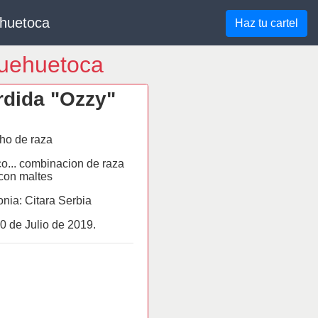
ehuetoca
Haz tu cartel
Huehuetoca
dida "Ozzy"
ho de raza
o... combinacion de raza
con maltes
nia: Citara Serbia
0 de
Julio
de 2019.