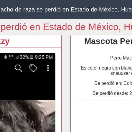
acho de raza se perdió en Estado de México, Hu
 perdió en Estado de México, 
zy
Mascota Per
Perro Mac
Es color negro con blanc
snauuzer 
Se perdió en: Colo
Se perdió desde:
2