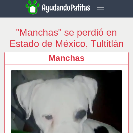
AyudandoPatitas
"Manchas" se perdió en
Estado de México, Tultitlán
Manchas