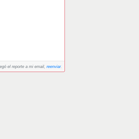
legó el reporte a mi email,
reenviar
.