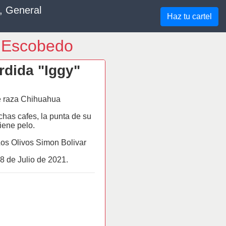
, General
Haz tu cartel
l Escobedo
dida "Iggy"
 raza Chihuahua
as cafes, la punta de su
tiene pelo.
Los Olivos Simon Bolivar
8 de
Julio
de 2021.