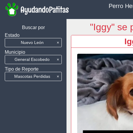
Perro He
AyudandoPatitas
"Iggy" se
Buscar por
Estado
Ig
Nuevo León
×
Municipio
General Escobedo
×
Tipo de Reporte
Mascotas Perdidas
×