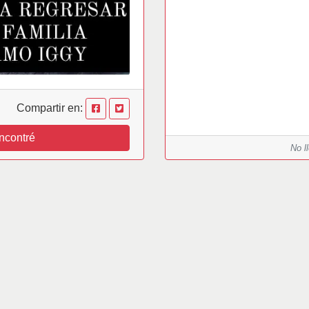
Compartir en:
ncontré
No l