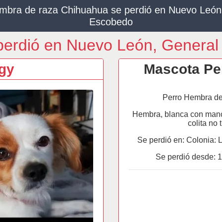
mbra de raza Chihuahua se perdió en Nuevo León
Escobedo
 perdió en Nuevo León, Genera
gy
Mascota Per
Perro Hembra de
Hembra, blanca con manch
colita no 
Se perdió en: Colonia: 
Se perdió desde:
1