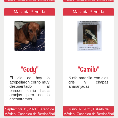
Mascota Perdida
Mascota Perdida
"Gody"
"Camilo"
El dia de hoy lo
Ninfa amarilla con alas
atropellaron corrio muy
gris y chapas
desorientado al
anaranjadas.
parecer cirrio hacia
granjas pero no lo
encontramos
Septiembre
11,
2021,
Estado de
Junio
02,
2021,
Estado de
México, Coacalco de Berriozábal
México, Coacalco de Berriozábal