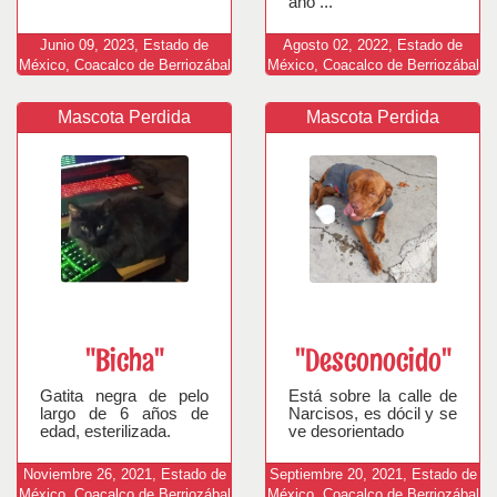
año ...
Junio
09,
2023,
Estado de
Agosto
02,
2022,
Estado de
México, Coacalco de Berriozábal
México, Coacalco de Berriozábal
Mascota Perdida
Mascota Perdida
"Bicha"
"Desconocido"
Gatita negra de pelo
Está sobre la calle de
largo de 6 años de
Narcisos, es dócil y se
edad, esterilizada.
ve desorientado
Noviembre
26,
2021,
Estado de
Septiembre
20,
2021,
Estado de
México, Coacalco de Berriozábal
México, Coacalco de Berriozábal