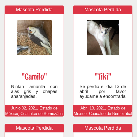
Mascota Perdida
Mascota Perdida
"Camilo"
"Tiki"
Ninfan amarilla con
Se perdió el día 13 de
alas gris y chapas
abril por favor
anaranjadas.
ayudame a encontrarla
Junio
02,
2021,
Estado de
Abril
13,
2021,
Estado de
México, Coacalco de Berriozábal
México, Coacalco de Berriozábal
Mascota Perdida
Mascota Perdida