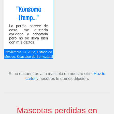
"Konsome
(temp..."
La perrita parece de
casa, me gustaría
ayudarla y adoptarla
pero no se lleva bien
con mis gatitos.
Noviembre
13,
2022,
Estado de
México, Coacalco de Berriozábal
Si no encuentras a tu mascota en nuestro sitio:
Haz tu
cartel
y nosotros le damos difusión.
Mascotas perdidas en