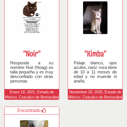
"Noir"
"Kimba"
Responde a su
Pelaje blanco, ojos
nombre Noir (Noag) es
azules, nariz rosa tiene
talla pequeña y es muy
de 10 a 11 meses de
desconfiado con otras
edad y no muerde ni
personas
araña.
Enero
19,
2021,
Estado de
Noviembre
20,
2020,
Estado de
México, Coacalco de Berriozábal
México, Coacalco de Berriozábal
Encontrado