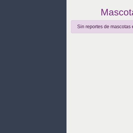
Mascot
Sin reportes de mascotas 