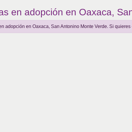
as en adopción en Oaxaca, San
en adopción en Oaxaca, San Antonino Monte Verde. Si quieres