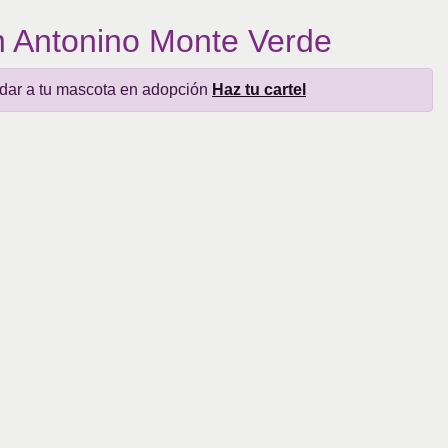
 Antonino Monte Verde
 dar a tu mascota en adopción
Haz tu cartel