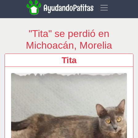
AyudandoPatitas
"Tita" se perdió en
Michoacán, Morelia
Tita