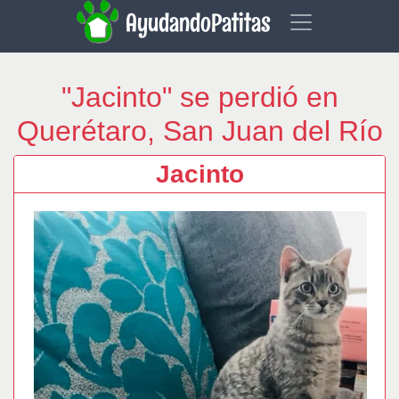
AyudandoPatitas
"Jacinto" se perdió en
Querétaro, San Juan del Río
Jacinto