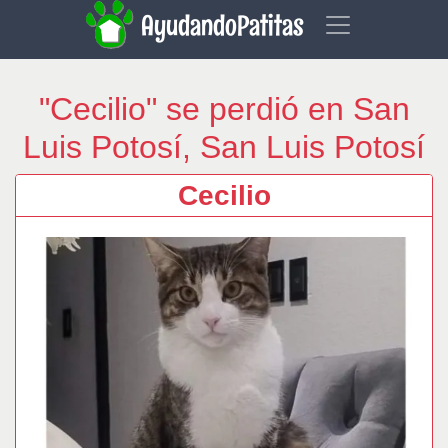
AyudandoPatitas
"Cecilio" se perdió en San
Luis Potosí, San Luis Potosí
Cecilio