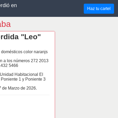
rdió en
Haz tu cartel
aba
rdida "Leo"
domésticos color naranjs
n a los números 272 2013
1432 5466
 Unidad Habitacional El
 Poniente 1 y Poniente 3
7 de
Marzo
de 2026.