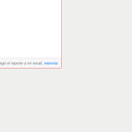
legó el reporte a mi email,
reenviar
.