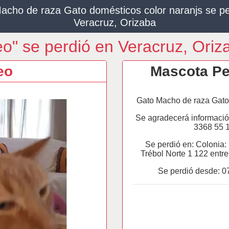
acho de raza Gato domésticos color naranjs se pe
Veracruz, Orizaba
eo" se perdió en Veracruz, Oriz
eo
Mascota Pe
Gato Macho de raza Gato 
Se agradecerá informació
3368 55 
Se perdió en: Colonia:
Trébol Norte 1 122 entre
Se perdió desde:
0