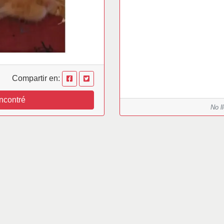
Compartir en:
ncontré
No l