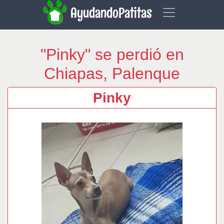
AyudandoPatitas
"Pinky" se perdió en
Chiapas, Palenque
Pinky