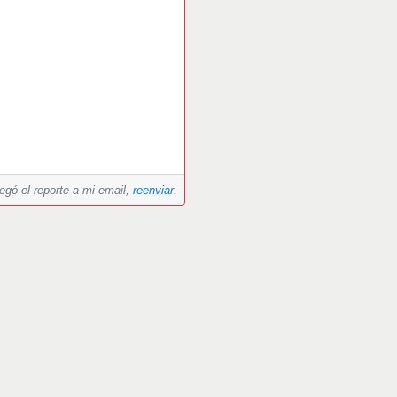
legó el reporte a mi email,
reenviar
.