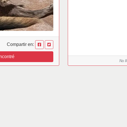
Compartir en:
ncontré
No l