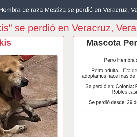
Hembra de raza Mestiza se perdió en Veracruz, V
is" se perdió en Veracruz, Ver
kis
Mascota Per
Perro Hembra d
Perra adulta... Era de
adoptamos hace mas de 1
Se perdió en: Colonia: 
Robles casi 
Se perdió desde:
29 