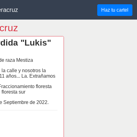
eracruz
Haz tu cartel
acruz
dida "Lukis"
e raza Mestiza
 la calle y nosotros la
1 años... La. Extrañamos
Fraccionamiento floresta
floresta sur
de
Septiembre
de 2022.