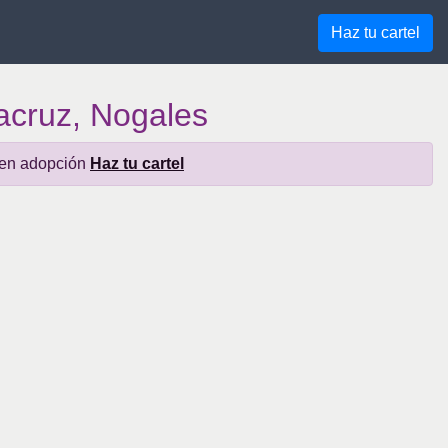
Haz tu cartel
acruz, Nogales
a en adopción
Haz tu cartel