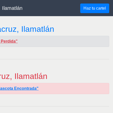
 Ilamatlán
Haz tu cartel
cruz, Ilamatlán
a Perdida"
uz, Ilamatlán
"Mascota Encontrada"