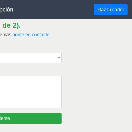
pción
Haz tu cartel
 de 2).
blemas
ponte en contacto.
iente