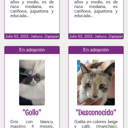
años y medio, es de
años y medio, es de
raza mediana, es
raza mediana, es
cariñosa, juguetona y
cariñosa, juguetona y
educada...
educada...
Julio
03,
2023,
Jalisco, Zapopan
Julio
03,
2023,
Jalisco, Zapopan
En adopción
En adopción
"Gollo"
"Desconocido"
Gris con blanco,
Gatita en colores beige
maximo 4 meses,
y café. (manchas).