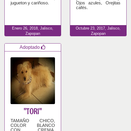
jugueton y cariñoso.
Ojos azules, Orejitas
cafés.
Enero
26,
2018,
Jalisco,
Octubre
23,
2017,
Jalisco,
Zapopan
Zapopan
Adoptado
"TORI"
TAMAÑO CHICO,
COLOR BLANCO
CON CREMA,