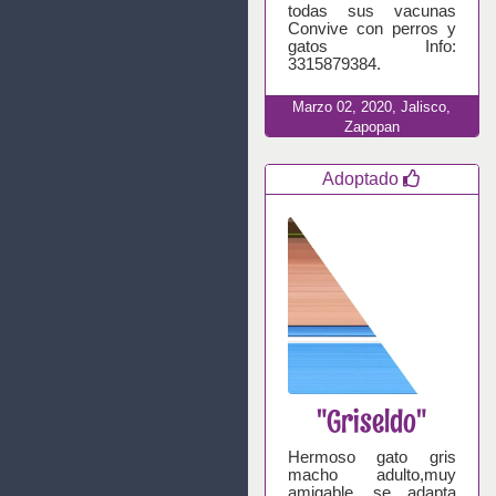
todas sus vacunas
Convive con perros y
gatos Info:
3315879384.
Marzo
02,
2020,
Jalisco,
Zapopan
Adoptado
"Griseldo"
Hermoso gato gris
macho adulto,muy
amigable, se adapta