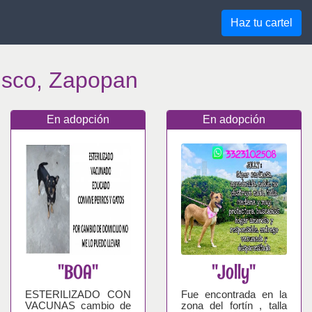
Haz tu cartel
isco, Zapopan
En adopción
En adopción
"BOA"
"Jolly"
ESTERILIZADO CON
Fue encontrada en la
VACUNAS cambio de
zona del fortín , talla