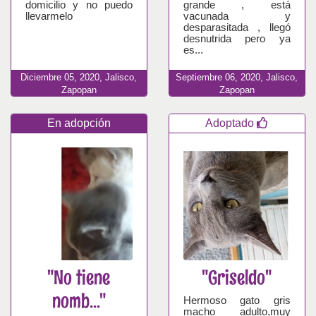
domicilio y no puedo
grande , está
llevarmelo
vacunada y
desparasitada , llegó
desnutrida pero ya
es...
Diciembre
05,
2020,
Jalisco,
Septiembre
06,
2020,
Jalisco,
Zapopan
Zapopan
En adopción
Adoptado
"No tiene
"Griseldo"
nomb..."
Hermoso gato gris
macho adulto,muy