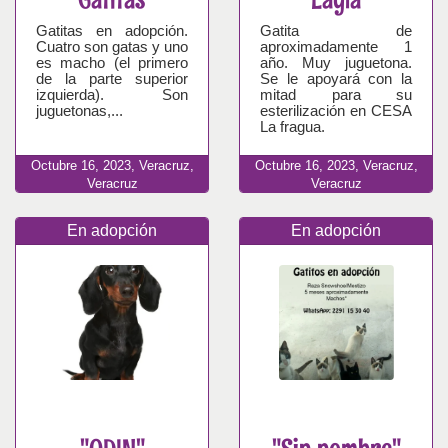
Gatitas en adopción.
Gatita de
Cuatro son gatas y uno
aproximadamente 1
es macho (el primero
año. Muy juguetona.
de la parte superior
Se le apoyará con la
izquierda). Son
mitad para su
juguetonas,...
esterilización en CESA
La fragua.
Octubre
16,
2023,
Veracruz,
Octubre
16,
2023,
Veracruz,
Veracruz
Veracruz
En adopción
En adopción