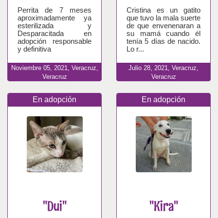
Perrita de 7 meses
Cristina es un gatito
aproximadamente ya
que tuvo la mala suerte
esterilizada y
de que envenenaran a
Desparacitada en
su mamá cuando él
adopción responsable
tenía 5 días de nacido.
y definitiva
Lo r...
Noviembre
05,
2021,
Veracruz,
Julio
28,
2021,
Veracruz,
Veracruz
Veracruz
En adopción
En adopción
"Dui"
"Kira"