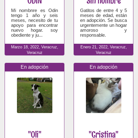
"ODIN"
"Sin nombre"
Mi nombnre es Odin
Gatitos de entre 4 y 5
tengo 1 año y seis
meses de edad, están
meses, necesito de tu
en adopción. Se busca
apoyo para encontrar
urgentemente un hogar
nuevo hogar. soy
amoroso y
obediente y ju...
responsable.
Marzo
18,
2022,
Veracruz,
Enero
21,
2022,
Veracruz,
Veracruz
Veracruz
En adopción
En adopción
"Oli"
"Cristina"