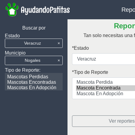
AyudandoPatitas
Repo
Report
Buscar por
Tan solo necesitas una f
Estado
Veracruz
×
Estado
Municipio
Nogales
×
Tipo de Reporte:
Tipo de Reporte
Mascotas Perdidas
Mascotas Encontradas
Mascotas En Adopción
Ver reportes