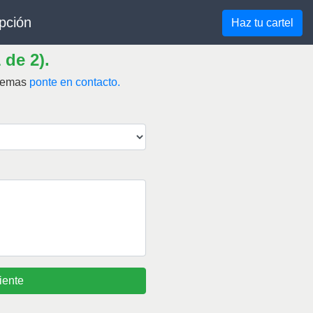
pción
Haz tu cartel
 de 2).
blemas
ponte en contacto.
iente